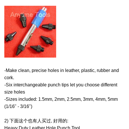
-Make clean, precise holes in leather, plastic, rubber and
cork.
-Six interchangeable punch tips let you choose different
size holes
-Sizes included: 1.5mm, 2mm, 2.5mm, 3mm, 4mm, 5mm
(1/16" - 3/16")
2) 下面这个也有人买过, 好用的:
Heavy Duty Leather Hole Punch Tool