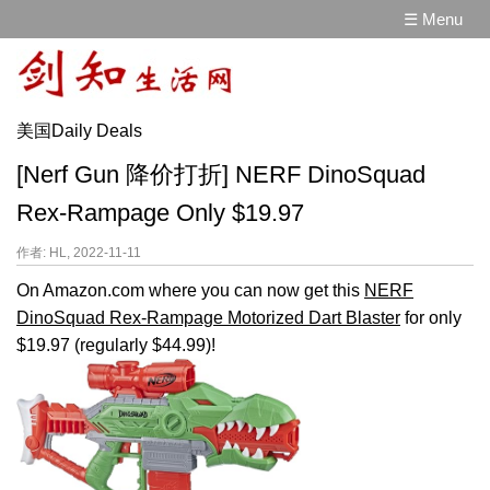
☰ Menu
美国Daily Deals
[Nerf Gun 降价打折] NERF DinoSquad
Rex-Rampage Only $19.97
作者: HL, 2022-11-11
On Amazon.com where you can now get this
NERF
DinoSquad Rex-Rampage Motorized Dart Blaster
for only
$19.97 (regularly $44.99)!