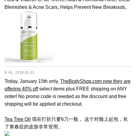
Blemishes & Acne Scars, Helps Prevent New Breakouts。
9. HL, 2018-01-15
Today, January 15th only,
TheBodyShop.com now they are
offering 40% off
select items plus FREE shipping on ANY
order! No promo code is needed as the discount and free
shipping will be applied at checkout.
Tea Tree Oil
现在打折只要6刀一瓶， 这个对脸上起包，长
了青春痘的皮肤非常管用。