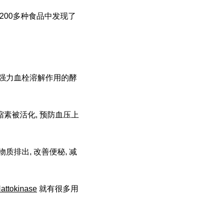
从200多种食品中发现了
最具有强力血栓溶解作用的酵
缩素被活化, 预防血压上
物质排出, 改善便秘, 减
Nattokinase
就有很多用