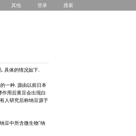
其他
登录
搜索
品. 具体的情况如下.
lis）的一种. 源由以前日本
发酵作用后黄豆会出现白
也有人研究后称纳豆源于
究纳豆中所含微生物"纳