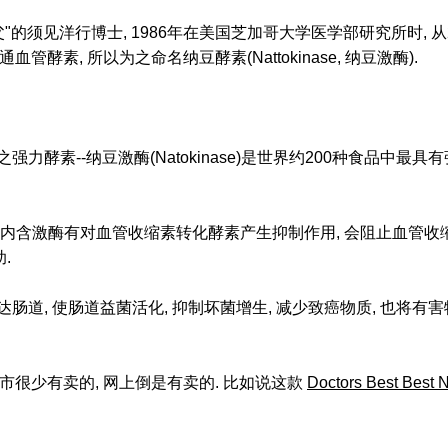
"的须见洋行博士, 1986年在美国芝加哥大学医学部研究所时, 
酵素, 所以为之命名纳豆酵素(Nattokinase, 纳豆激酶).
之强力酵素--纳豆激酶(Natokinase)是世界约200种食品中
纳豆内含激酶有对血管收缩素转化酵素产生抑制作用, 会阻止血管收
.
达肠道, 使肠道益菌活化, 抑制坏菌增生, 减少致癌物质, 也将有害
很少有卖的, 网上倒是有卖的. 比如说这款
Doctors Best Best 