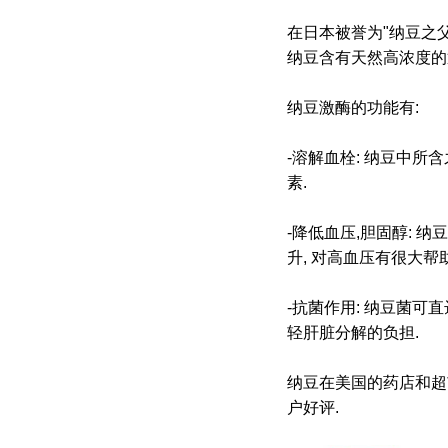
在日本被誉为"纳豆之父
纳豆含有天然高浓度的通血管
纳豆激酶的功能有:
-溶解血栓: 纳豆中所含
素.
-降低血压,胆固醇: 
升, 对高血压有很大帮助
-抗菌作用: 纳豆菌可直
轻肝脏分解的负担.
纳豆在美国的药店和超市
户好评.