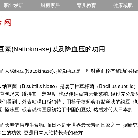
职业发展
厨房家居
育儿教育
健康减肥
(Nattokinase)以及降血压的功用
买纳豆(Nattokinase). 据说纳豆是一种对通血栓有帮助的补
菌（B.subtilis Natto）是属于枯草杆菌（Bacillus subti
包起来, 维持其一定温度, 也促使纳豆菌大量繁殖, 经过充分
在我们看到，外表粘稠口感独特，用筷子挟起会有黏丝状的纳豆. 
豆, 怪味豆. 或者说纳豆是初始于中国的豆鼓. 然后才传入日本的.
的长寿健康养生食物. 而日本是全世界最长寿的国家之一. 据研
生的功效, 更是日本人维持长寿的秘方.