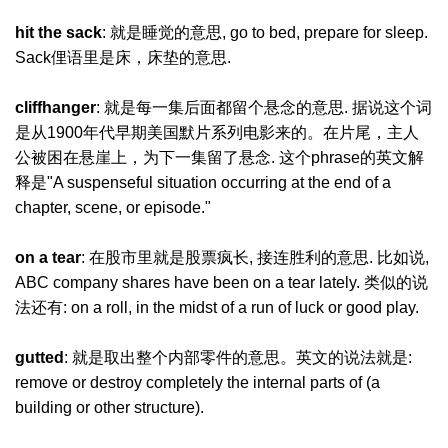
hit the sack
: 就是睡觉的意思, go to bed, prepare for sleep.
Sack俚语里是床，床垫的意思.
cliffhanger
: 就是每一集后面都留个悬念的意思. 据说这个词
是从1900年代早期美国默片系列电影来的。在片尾，主人
公被困在悬崖上，为下一集留了悬念. 这个phrase的英文解
释是"A suspenseful situation occurring at the end of a
chapter, scene, or episode."
on a tear
: 在股市里就是股票疯长, 接连胜利的意思. 比如说,
ABC company shares have been on a tear lately. 类似的说
法还有: on a roll, in the midst of a run of luck or good play.
gutted
: 就是取出整个内部零件的意思。英文的说法就是:
remove or destroy completely the internal parts of (a
building or other structure).