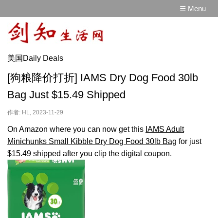
☰ Menu
美国Daily Deals
[狗粮降价打折] IAMS Dry Dog Food 30lb
Bag Just $15.49 Shipped
作者: HL, 2023-11-29
On Amazon where you can now get this
IAMS Adult
Minichunks Small Kibble Dry Dog Food 30lb Bag
for just
$15.49 shipped after you clip the digital coupon.