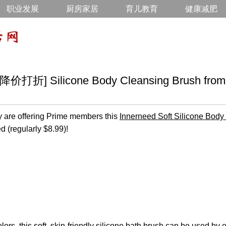
职业发展
厨房家居
育儿教育
健康减肥
 Silicone Body Cleansing Brush from $
are offering Prime members this
Innerneed Soft Silicone Body
d (regularly $8.99)!
olors, this soft, skin-friendly silicone bath brush can be used b