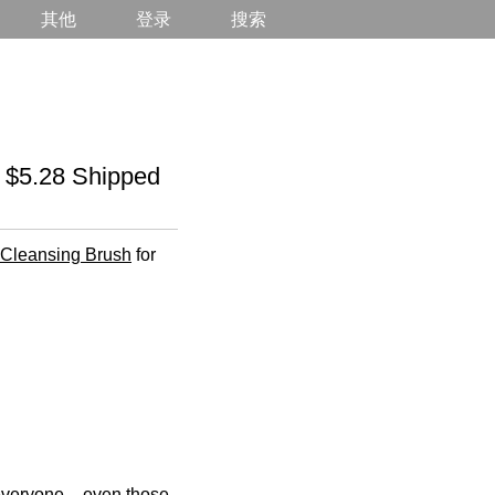
其他
登录
搜索
5.28 Shipped
 Cleansing Brush
for
y everyone – even those