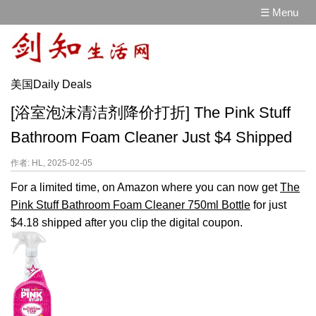
☰ Menu
美国Daily Deals
[浴室泡沫清洁剂降价打折] The Pink Stuff
Bathroom Foam Cleaner Just $4 Shipped
作者: HL, 2025-02-05
For a limited time, on Amazon where you can now get
The
Pink Stuff Bathroom Foam Cleaner 750ml Bottle
for just
$4.18 shipped after you clip the digital coupon.