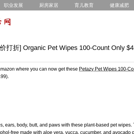
职业发展
厨房家居
育儿教育
健康减肥
 Organic Pet Wipes 100-Count Only $4 
n Amazon where you can now get these
Petazy Pet Wipes 100-Co
.99).
s, ears, body, butt, and paws with these plant-based pet wipes.
ohol-free made with aloe vera, yucca, cucumber, and avocado oil