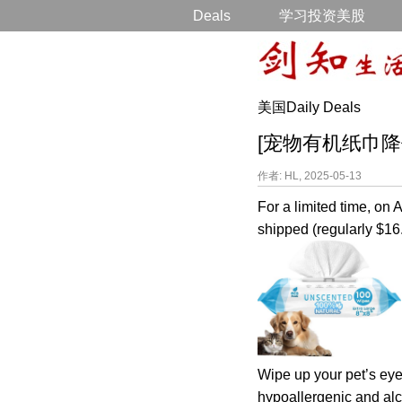
Deals
学习投资美股
美国Daily Deals
[宠物有机纸巾降价打折]
作者: HL, 2025-05-13
For a limited time, o
shipped (regularly $16
Wipe up your pet’s eye
hypoallergenic and alc