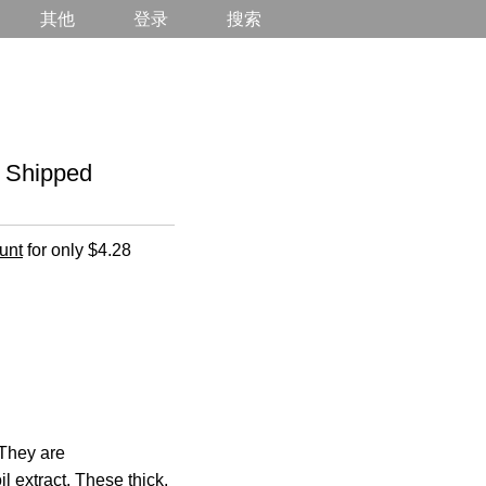
其他
登录
搜索
Shipped
unt
for only $4.28
 They are
 extract. These thick,