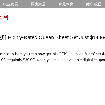
职业发展
厨房家居
育儿教育
健康减肥
ghly-Rated Queen Sheet Set Just $14.9
n Amazon where you can now get this
CGK Unlimited Microfiber 4
.99 (regularly $29.99) when you clip the available digital coupo