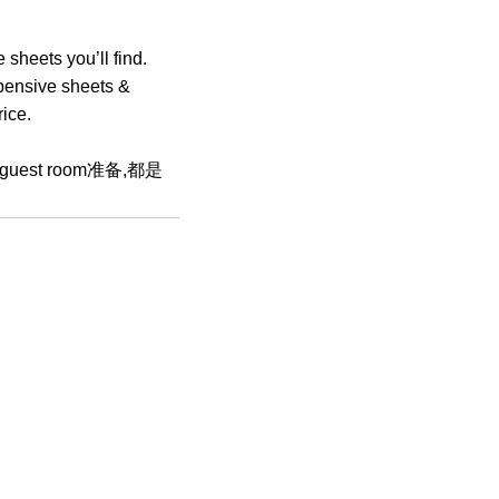
heets you’ll find.
xpensive sheets &
ice.
t room准备,都是