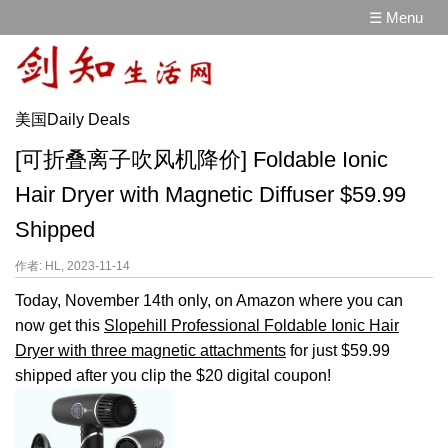
☰ Menu
美国Daily Deals
[可折叠离子吹风机降价] Foldable Ionic
Hair Dryer with Magnetic Diffuser $59.99
Shipped
作者: HL, 2023-11-14
Today, November 14th only, on Amazon where you can
now get this
Slopehill Professional Foldable Ionic Hair
Dryer with three magnetic attachments
for just $59.99
shipped after you clip the $20 digital coupon!