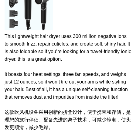
This lightweight hair dryer uses 300 million negative ions
to smooth frizz, repair cuticles, and create soft, shiny hair. It
is also foldable so if you’re looking for a travel-friendly ionic
dryer, this is a great option.
It boasts four heat settings, three fan speeds, and weighs
just 12 ounces, so it won’t tire out your arms while styling
your hair. Best of all, it has a unique self-cleaning function
that removes dust and impurities from inside the filter!
这款吹风机设备采用创新的折叠设计，便于携带和存储，是
理想的旅行伴侣。配备先进的离子技术，可减少静电，使头
发更顺滑，减少毛躁。