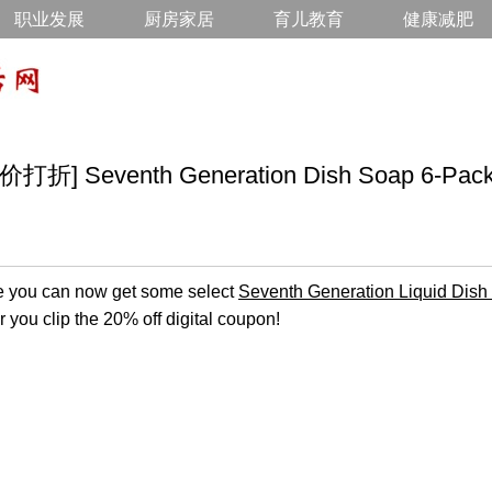
职业发展
厨房家居
育儿教育
健康减肥
Seventh Generation Dish Soap 6-Packs
you can now get some select
Seventh Generation Liquid Dish
 you clip the 20% off digital coupon!