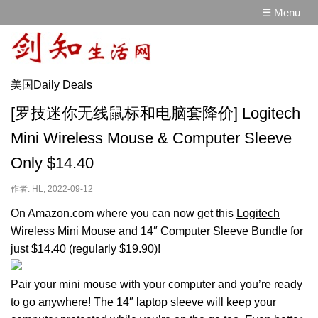
☰ Menu
美国Daily Deals
[罗技迷你无线鼠标和电脑套降价] Logitech
Mini Wireless Mouse & Computer Sleeve
Only $14.40
作者: HL, 2022-09-12
On Amazon.com where you can now get this
Logitech
Wireless Mini Mouse and 14″ Computer Sleeve Bundle
for
just $14.40 (regularly $19.90)!
Pair your mini mouse with your computer and you’re ready
to go anywhere! The 14″ laptop sleeve will keep your