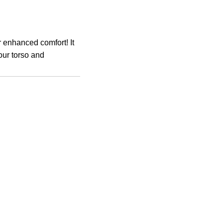
r enhanced comfort! It
our torso and