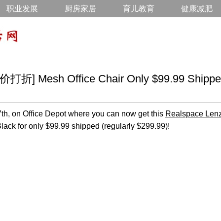
职业发展
厨房家居
育儿教育
健康减肥
 Mesh Office Chair Only $99.99 Shippe
h, on Office Depot where you can now get this
Realspace Len
lack for only $99.99 shipped (regularly $299.99)!