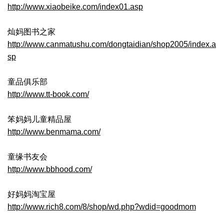
http://www.xiaobeike.com/index01.asp
灿妈图书之家
http://www.canmatushu.com/dongtaidian/shop2005/index.a
sp
童品俱乐部
http://www.tt-book.com/
笨妈妈儿童精品屋
http://www.benmama.com/
童缘书友会
http://www.bbhood.com/
好妈妈淘宝屋
http://www.rich8.com/8/shop/wd.php?wdid=goodmom