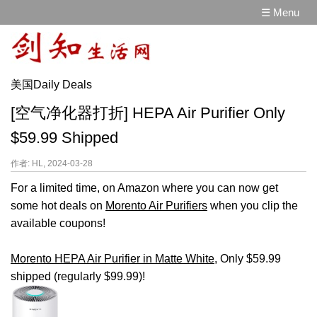
☰ Menu
美国Daily Deals
[空气净化器打折] HEPA Air Purifier Only
$59.99 Shipped
作者: HL, 2024-03-28
For a limited time, on Amazon where you can now get
some hot deals on
Morento Air Purifiers
when you clip the
available coupons!
Morento HEPA Air Purifier in Matte White
, Only $59.99
shipped (regularly $99.99)!