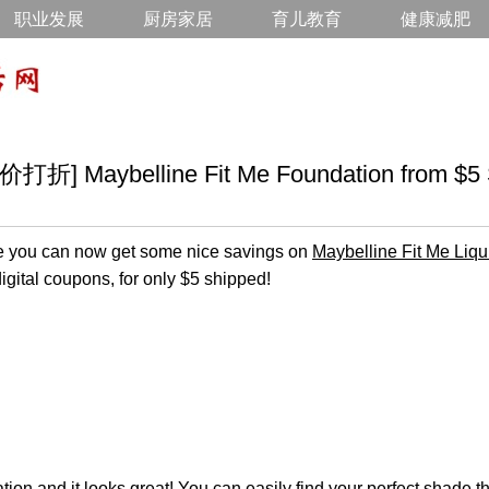
职业发展
厨房家居
育儿教育
健康减肥
Maybelline Fit Me Foundation from $5 
you can now get some nice savings on
Maybelline Fit Me Liq
digital coupons, for only $5 shipped!
tion and it looks great! You can easily find your perfect shade tha