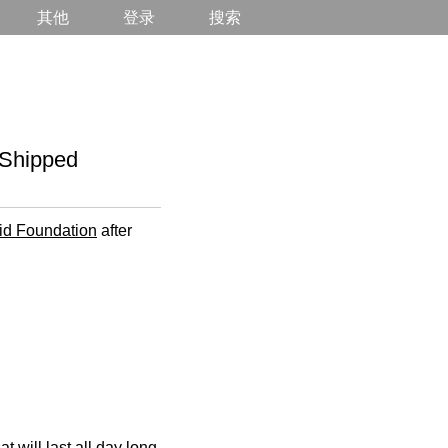
其他
登录
搜索
Shipped
uid Foundation
after
t will last all day long