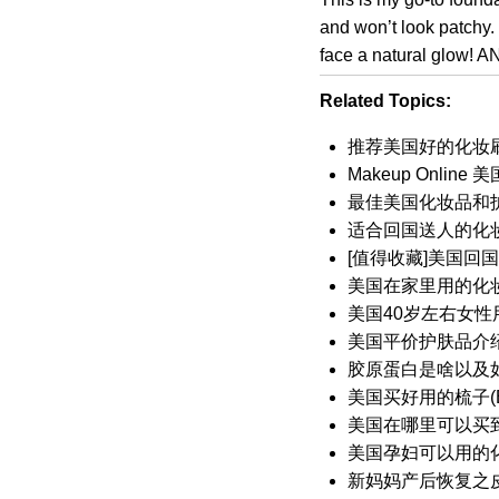
and won’t look patchy. 
face a natural glow! AND
Related Topics:
推荐美国好的化妆
Makeup Onli
最佳美国化妆品和
适合回国送人的化
[值得收藏]美国回
美国在家里用的化
美国40岁左右女性
美国平价护肤品介
胶原蛋白是啥以及如何
美国买好用的梳子(Bes
美国在哪里可以买到我的
美国孕妇可以用的
新妈妈产后恢复之