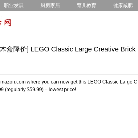
职业发展
厨房家居
育儿教育
健康减肥
 LEGO Classic Large Creative Brick B
n Amazon.com where you can now get this
LEGO Classic Large Cr
99 (regularly $59.99) – lowest price!