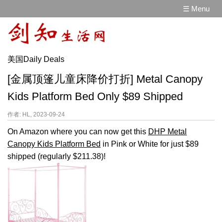
☰ Menu
美国Daily Deals
[金属顶篷儿童床降价打折] Metal Canopy
Kids Platform Bed Only $89 Shipped
作者: HL, 2023-09-24
On Amazon where you can now get this
DHP Metal
Canopy Kids Platform Bed
in Pink or White for just $89
shipped (regularly $211.38)!