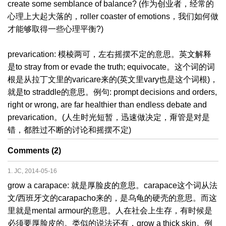
create some semblance of balance? (作为创业者，经常的
心理上大起大落的，roller coaster of emotions，我们如何做
才能够取得一些心理平衡?)
prevarication: 模棱两可，左右摇摆不定的意思。英文解释
是to stray from or evade the truth; equivocate。这个词的词
根是从拉丁文里的varicare来的(英文里vary也是这个词根)，
就是to straddle的意思。例句: prompt decisions and orders,
right or wrong, are far healthier than endless debate and
prevarication。(人生时光短暂，迅速做决定，甭管是对是
错，都胜过不断的讨论和摇摆不定)
Comments (2)
1. JC, 2014-05-16
grow a carapace: 就是厚脸皮的意思。carapace这个词从法
文/西班牙文的carapacho来的，是乌龟的硬壳的意思。而这
里就是mental armour的意思。人在社会上生存，有时候是
必须要厚脸皮的。类似的说法还有，grow a thick skin。例